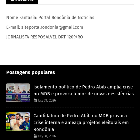
Nome Fantasia: Portal Rondônia de Notícias
E-mail: siteportalrondonia@gmail.com
JORNALISTA RESPOSALVEL DRT 1209/RO
Postagens populares
Isolamento político de Pedro Abib amplia crise
no MDB e provoca temor de novas desistências
July 31, 2026
Candidatura de Pedro Abib no MDB provoca
crise interna e ameaça projetos eleitorais em
Rondônia
July 31, 2026