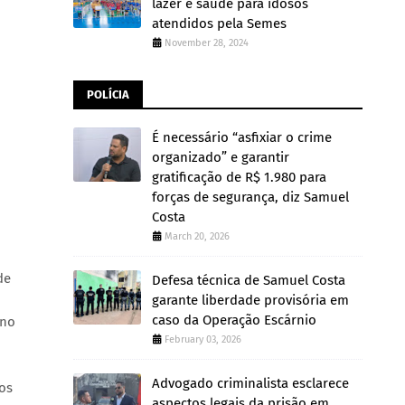
lazer e saúde para idosos
atendidos pela Semes
November 28, 2024
POLÍCIA
É necessário “asfixiar o crime
organizado” e garantir
gratificação de R$ 1.980 para
forças de segurança, diz Samuel
Costa
March 20, 2026
de
Defesa técnica de Samuel Costa
garante liberdade provisória em
caso da Operação Escárnio
 no
February 03, 2026
Advogado criminalista esclarece
os
aspectos legais da prisão em