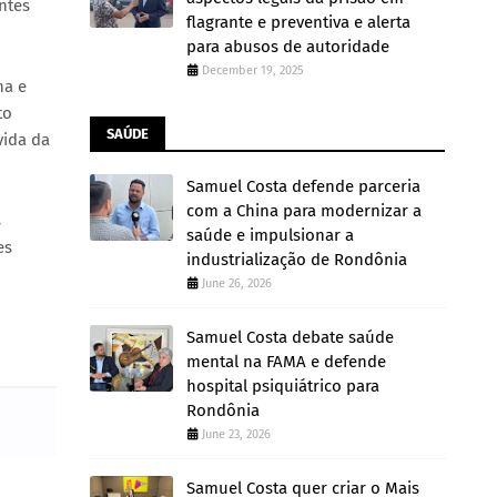
ntes
flagrante e preventiva e alerta
para abusos de autoridade
December 19, 2025
na e
to
SAÚDE
vida da
Samuel Costa defende parceria
com a China para modernizar a
s
saúde e impulsionar a
es
industrialização de Rondônia
June 26, 2026
Samuel Costa debate saúde
mental na FAMA e defende
hospital psiquiátrico para
Rondônia
June 23, 2026
Samuel Costa quer criar o Mais