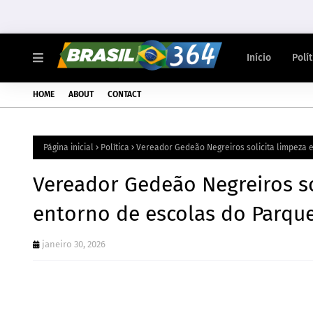
Início
Polí
HOME
ABOUT
CONTACT
Página inicial
Política
Vereador Gedeão Negreiros solicita limpeza 
Vereador Gedeão Negreiros so
entorno de escolas do Parqu
janeiro 30, 2026