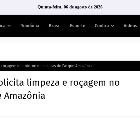
Quinta-feira, 06 de agosto de 2026
tica
Rondônia
Brasil
Esporte
Confira
Vídeos
e roçagem no entorno de escolas do Parque Amazônia
licita limpeza e roçagem no
e Amazônia