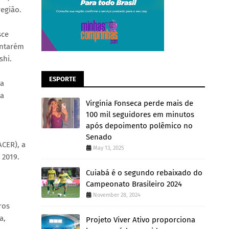
egião.
sce
antarém
shi.
ESPORTE
da
na
Virginia Fonseca perde mais de
100 mil seguidores em minutos
após depoimento polêmico no
Senado
ACER), a
May 13, 2025
 2019.
Cuiabá é o segundo rebaixado do
Campeonato Brasileiro 2024
November 28, 2024
ros
a,
Projeto Viver Ativo proporciona