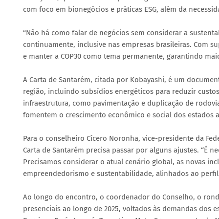
com foco em bionegócios e práticas ESG, além da necessida
“Não há como falar de negócios sem considerar a sustentab
continuamente, inclusive nas empresas brasileiras. Com su
e manter a COP30 como tema permanente, garantindo maio
A Carta de Santarém, citada por Kobayashi, é um document
região, incluindo subsídios energéticos para reduzir cust
infraestrutura, como pavimentação e duplicação de rodovias
fomentem o crescimento econômico e social dos estados 
Para o conselheiro Cícero Noronha, vice-presidente da Fed
Carta de Santarém precisa passar por alguns ajustes. “É 
Precisamos considerar o atual cenário global, as novas inc
empreendedorismo e sustentabilidade, alinhados ao perfil 
Ao longo do encontro, o coordenador do Conselho, o ron
presenciais ao longo de 2025, voltados às demandas dos 