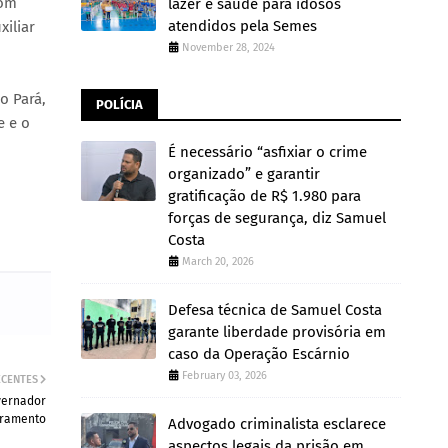
com
lazer e saúde para idosos
atendidos pela Semes
iliar
November 28, 2024
o Pará,
POLÍCIA
e e o
É necessário “asfixiar o crime
organizado” e garantir
gratificação de R$ 1.980 para
forças de segurança, diz Samuel
Costa
March 20, 2026
Defesa técnica de Samuel Costa
garante liberdade provisória em
caso da Operação Escárnio
February 03, 2026
ECENTES
vernador
uramento
Advogado criminalista esclarece
aspectos legais da prisão em