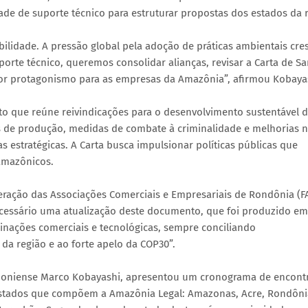
de de suporte técnico para estruturar propostas dos estados da r
ilidade. A pressão global pela adoção de práticas ambientais cre
porte técnico, queremos consolidar alianças, revisar a Carta de S
r protagonismo para as empresas da Amazônia”, afirmou Kobaya
o que reúne reivindicações para o desenvolvimento sustentável 
os de produção, medidas de combate à criminalidade e melhorias 
 estratégicas. A Carta busca impulsionar políticas públicas que
amazônicos.
eração das Associações Comerciais e Empresariais de Rondônia (F
necessário uma atualização deste documento, que foi produzido em
linações comerciais e tecnológicas, sempre conciliando
da região e ao forte apelo da COP30”.
doniense Marco Kobayashi, apresentou um cronograma de encont
estados que compõem a Amazônia Legal: Amazonas, Acre, Rondôni