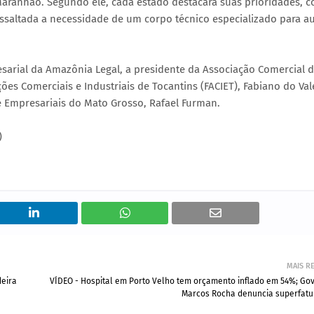
Maranhão. Segundo ele, cada estado destacará suas prioridades, 
saltada a necessidade de um corpo técnico especializado para aux
rial da Amazônia Legal, a presidente da Associação Comercial d
ões Comerciais e Industriais de Tocantins (FACIET), Fabiano do Val
e Empresariais do Mato Grosso, Rafael Furman.
)
MAIS R
eira
VÍDEO - Hospital em Porto Velho tem orçamento inflado em 54%; Go
Marcos Rocha denuncia superfat