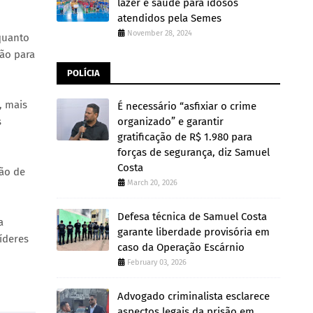
lazer e saúde para idosos
atendidos pela Semes
November 28, 2024
quanto
ção para
POLÍCIA
, mais
É necessário “asfixiar o crime
organizado” e garantir
s
gratificação de R$ 1.980 para
forças de segurança, diz Samuel
Costa
ção de
March 20, 2026
Defesa técnica de Samuel Costa
a
garante liberdade provisória em
íderes
caso da Operação Escárnio
February 03, 2026
Advogado criminalista esclarece
aspectos legais da prisão em