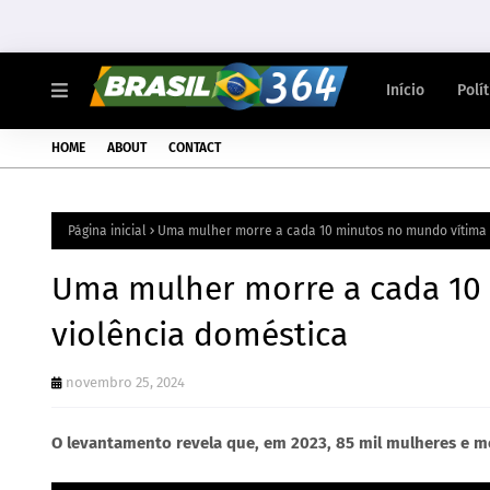
Início
Polí
HOME
ABOUT
CONTACT
Página inicial
Uma mulher morre a cada 10 minutos no mundo vítima 
Uma mulher morre a cada 10
violência doméstica
novembro 25, 2024
O levantamento revela que, em 2023, 85 mil mulheres e m