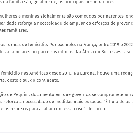
 da família são, geralmente, os principais perpetradores.
 mulheres e meninas globalmente são cometidos por parentes, en
paridade reforça a necessidade de ampliar os esforços de preven
es familiares.
s formas de femicídio. Por exemplo, na França, entre 2019 e 2022
 a familiares ou parceiros íntimos. Na África do Sul, esses caso
de femicídio nas Américas desde 2010. Na Europa, houve uma redu
e, oeste e sul do continente.
 Ação de Pequim, documento em que governos se comprometeram 
s reforça a necessidade de medidas mais ousadas. "É hora de os l
 os recursos para acabar com essa crise", declarou.