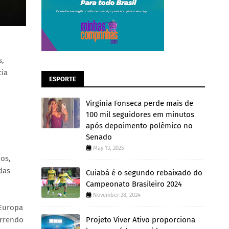
s,
cia
ESPORTE
Virginia Fonseca perde mais de
100 mil seguidores em minutos
após depoimento polêmico no
Senado
May 13, 2025
os,
das
Cuiabá é o segundo rebaixado do
Campeonato Brasileiro 2024
November 28, 2024
 Europa
Projeto Viver Ativo proporciona
orrendo