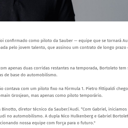
, foi confirmado como piloto da Sauber — equipe que se tornará Au
upada pelo jovem talento, que assinou um contrato de longo prazo 
 com apenas duas corridas restantes na temporada, Bortoleto tem 
as de base do automobilismo.
o contava com um piloto fixo na Fórmula 1. Pietro Fittipaldi cheg
Romain Grosjean, mas apenas como piloto temporário.
a Binotto, diretor técnico da Sauber/Audi. “Com Gabriel, iniciamo
udi no automobilismo. A dupla Nico Hulkenberg e Gabriel Bortole
sicionando nossa equipe com força para o futuro."