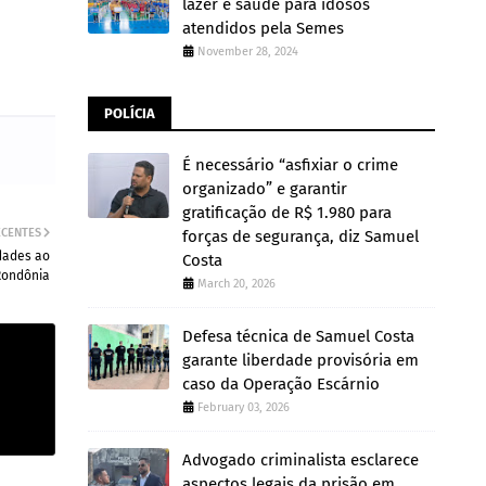
lazer e saúde para idosos
atendidos pela Semes
November 28, 2024
POLÍCIA
É necessário “asfixiar o crime
organizado” e garantir
gratificação de R$ 1.980 para
ECENTES
forças de segurança, diz Samuel
dades ao
Costa
Rondônia
March 20, 2026
Defesa técnica de Samuel Costa
garante liberdade provisória em
caso da Operação Escárnio
February 03, 2026
Advogado criminalista esclarece
aspectos legais da prisão em