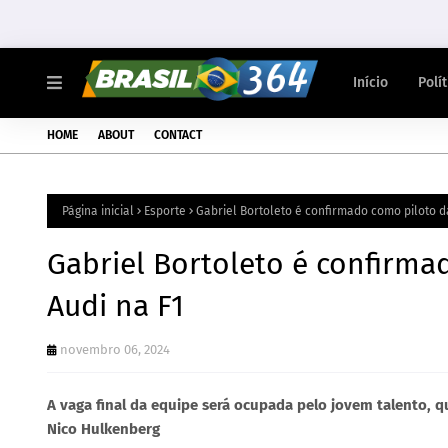
Início
Polí
HOME
ABOUT
CONTACT
Página inicial
Esporte
Gabriel Bortoleto é confirmado como piloto da
Gabriel Bortoleto é confirma
Audi na F1
novembro 06, 2024
A vaga final da equipe será ocupada pelo jovem talento, 
Nico Hulkenberg