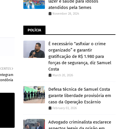
lazer e saúde para idosos
atendidos pela Semes
November 28, 2024
POLÍCIA
É necessário “asfixiar o crime
organizado” e garantir
gratificação de R$ 1.980 para
forças de segurança, diz Samuel
Costa
ECENTES
integram
March 20, 2026
 Rondônia
Defesa técnica de Samuel Costa
garante liberdade provisória em
caso da Operação Escárnio
February 03, 2026
Advogado criminalista esclarece
aspectos legais da prisão em