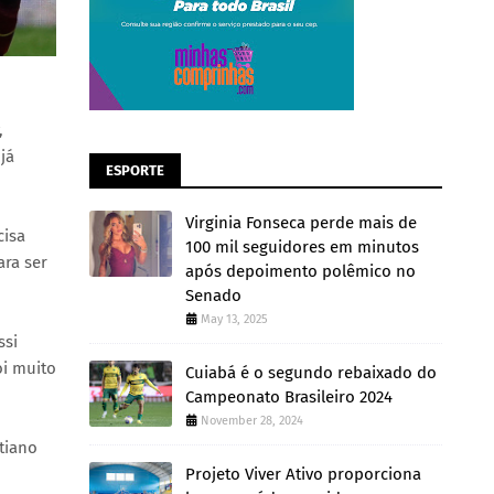
,
já
ESPORTE
Virginia Fonseca perde mais de
cisa
100 mil seguidores em minutos
ara ser
após depoimento polêmico no
Senado
May 13, 2025
ssi
oi muito
Cuiabá é o segundo rebaixado do
Campeonato Brasileiro 2024
November 28, 2024
tiano
Projeto Viver Ativo proporciona