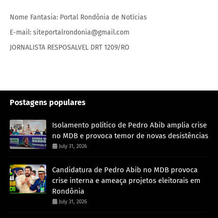
Nome Fantasia: Portal Rondônia de Notícias
E-mail: siteportalrondonia@gmail.com
JORNALISTA RESPOSALVEL DRT 1209/RO
Postagens populares
Isolamento político de Pedro Abib amplia crise
no MDB e provoca temor de novas desistências
July 31, 2026
Candidatura de Pedro Abib no MDB provoca
crise interna e ameaça projetos eleitorais em
Rondônia
July 31, 2026