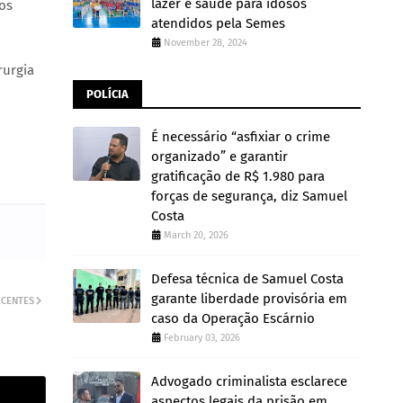
lazer e saúde para idosos
os
atendidos pela Semes
November 28, 2024
rurgia
POLÍCIA
É necessário “asfixiar o crime
organizado” e garantir
gratificação de R$ 1.980 para
forças de segurança, diz Samuel
Costa
March 20, 2026
Defesa técnica de Samuel Costa
garante liberdade provisória em
ECENTES
caso da Operação Escárnio
February 03, 2026
Advogado criminalista esclarece
aspectos legais da prisão em