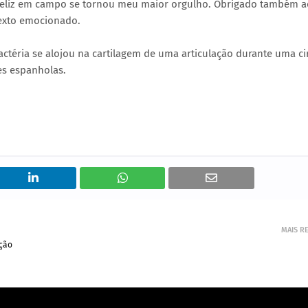
m feliz em campo se tornou meu maior orgulho. Obrigado também a
exto emocionado.
actéria se alojou na cartilagem de uma articulação durante uma ci
es espanholas.
MAIS R
ação