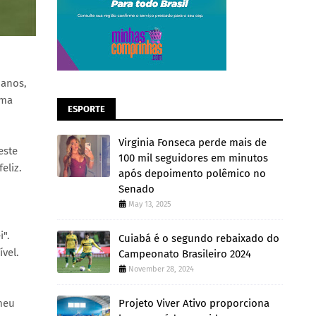
 anos,
uma
ESPORTE
Virginia Fonseca perde mais de
este
100 mil seguidores em minutos
eliz.
após depoimento polêmico no
Senado
May 13, 2025
".
Cuiabá é o segundo rebaixado do
vel.
Campeonato Brasileiro 2024
November 28, 2024
Projeto Viver Ativo proporciona
 meu