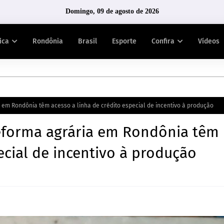
Domingo, 09 de agosto de 2026
tica
Rondônia
Brasil
Esporte
Confira
Vídeos
 em Rondônia têm acesso a linha de crédito especial de incentivo à produção
reforma agrária em Rondônia têm
ecial de incentivo à produção