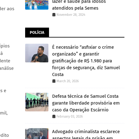
lazer e saúde para idosos
atendidos pela Semes
der aos
November 28, 2024
POLÍCIA
ípios
É necessário “asfixiar o crime
já
organizado” e garantir
dente
gratificação de R$ 1.980 para
forças de segurança, diz Samuel
análise
Costa
March 20, 2026
s e
Defesa técnica de Samuel Costa
garante liberdade provisória em
caso da Operação Escárnio
mil,
February 03, 2026
Advogado criminalista esclarece
édito
aspectos legais da prisão em