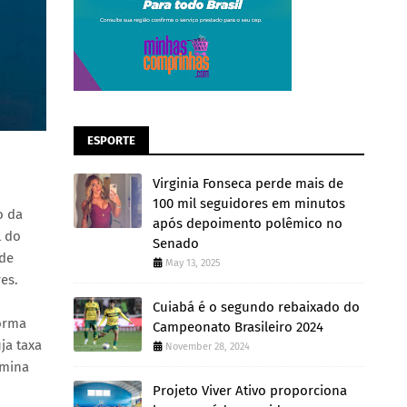
ESPORTE
Virginia Fonseca perde mais de
100 mil seguidores em minutos
o da
após depoimento polêmico no
l do
Senado
 de
May 13, 2025
es.
Cuiabá é o segundo rebaixado do
forma
Campeonato Brasileiro 2024
ja taxa
November 28, 2024
imina
Projeto Viver Ativo proporciona