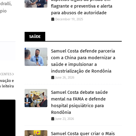
ralli,
flagrante e preventiva e alerta
ípio
para abusos de autoridade
December 19, 2025
SAÚDE
Samuel Costa defende parceria
com a China para modernizar a
saúde e impulsionar a
industrialização de Rondônia
ECENTES
June 26, 2026
ovação e
 leiteira
Samuel Costa debate saúde
mental na FAMA e defende
hospital psiquiátrico para
Rondônia
June 23, 2026
Samuel Costa quer criar o Mais