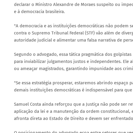
declarar o Ministro Alexandre de Moraes suspeito ou impe
e à democracia brasileira.
"A democracia e as instituições democráticas não podem s
contra o Supremo Tribunal Federal (STF) vão além de diverg
autoridade judicial e alimentar uma falsa narrativa de pers
Segundo o advogado, essa tática pragmática dos golpistas 
para inviabilizar julgamentos justos e independentes. Ele 
ou ameaçar magistrados, garantindo impunidade aos crimin
"Se essa estratégia prosperar, estaremos abrindo espaço p
demais instituições democráticas é indispensável para que
Samuel Costa ainda reforçou que a Justiça não pode ser re
aplicação da lei e a manutenção da ordem constitucional
afronta direta ao Estado de Direito e devem ser enfrentad
O posicionamento do advogado ecoa entre setores que vee