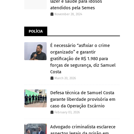
lazer e saúde para idosos
atendidos pela Semes
November 28, 2024
POLÍCIA
É necessário “asfixiar o crime
organizado” e garantir
gratificação de R$ 1.980 para
forças de segurança, diz Samuel
Costa
March 20, 2026
Defesa técnica de Samuel Costa
garante liberdade provisória em
caso da Operação Escárnio
February 03, 2026
Advogado criminalista esclarece
aspectos legais da prisão em