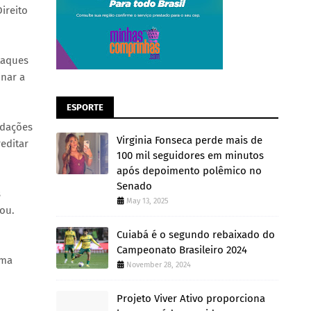
ireito
taques
inar a
ESPORTE
idações
Virginia Fonseca perde mais de
editar
100 mil seguidores em minutos
após depoimento polêmico no
Senado
s
May 13, 2025
uou.
Cuiabá é o segundo rebaixado do
Campeonato Brasileiro 2024
uma
November 28, 2024
Projeto Viver Ativo proporciona