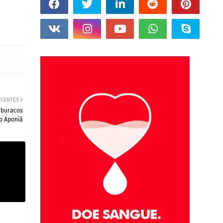
ECENTES
a-buracos
o Aponiã