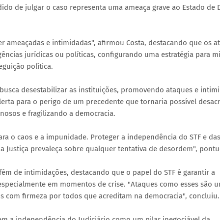
dido de julgar o caso representa uma ameaça grave ao Estado de D
er ameaçadas e intimidadas", afirmou Costa, destacando que os a
ências jurídicas ou políticas, configurando uma estratégia para m
eguição política.
busca desestabilizar as instituições, promovendo ataques e intim
alerta para o perigo de um precedente que tornaria possível desacr
osos e fragilizando a democracia.
ara o caos e a impunidade. Proteger a independência do STF e da
 a Justiça prevaleça sobre qualquer tentativa de desordem", pont
fém de intimidações, destacando que o papel do STF é garantir a
, especialmente em momentos de crise. "Ataques como esses são 
os com firmeza por todos que acreditam na democracia", concluiu.
m a independência do Judiciário como um pilar inegociável da