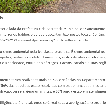
de
er aliada da Prefeitura e da Secretaria Municipal de Saneamento
terrenos baldios e os que descartam lixo nestes locais. Denúnci
 98473–2922 e e-mail dpu.semusb@portovelho.ro.gov.br.
mo crime ambiental pela legislação brasileira. É crime ambiental p
 papelão, pedaços de eletrodomésticos, restos de obras e reformas
a e a sociedade, entupindo córregos, riachos, canais e outras regi
omento foram realizadas mais de 640 denúncias no Departamento
. “50% das questões estão resolvidas com os denunciados mediant
nfração, ou seja, geraram multas, e 30% ainda estão em atendimen
iligência até o local, onde será realizada a averiguação. O proprie