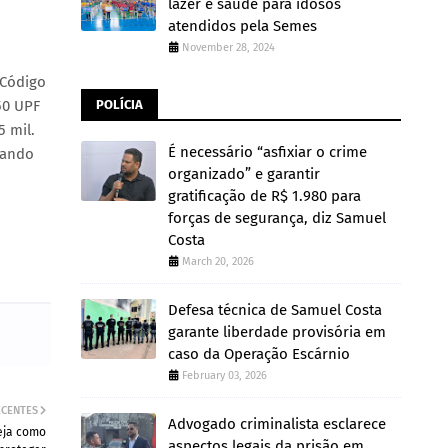
lazer e saúde para idosos
atendidos pela Semes
November 28, 2024
 Código
POLÍCIA
50 UPF
5 mil.
É necessário “asfixiar o crime
izando
organizado” e garantir
gratificação de R$ 1.980 para
forças de segurança, diz Samuel
Costa
March 20, 2026
Defesa técnica de Samuel Costa
garante liberdade provisória em
caso da Operação Escárnio
February 03, 2026
ECENTES
Advogado criminalista esclarece
veja como
aspectos legais da prisão em