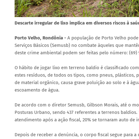
Descarte irregular de lixo implica em diversos riscos à saú
Porto Velho, Rondônia -
A população de Porto Velho pode s
Serviços Básicos (Semusb) no combate àqueles que mantêm 
deste crime ambiental podem ser feitas pelo número: (69)
O hábito de jogar lixo em terreno baldio é classificado co
estes resíduos, de todos os tipos, como pneus, plásticos,
de material orgânico, causa grave poluição ao solo e à águ
escoamento de água.
De acordo com o diretor Semusb, Gilbson Morais, até o m
Posturas Urbano, sendo 437 referentes a terrenos baldios
atendimento após a ação fiscal, 20% se tornaram auto de i
Depois de receber a denúncia, o corpo fiscal segue para a d