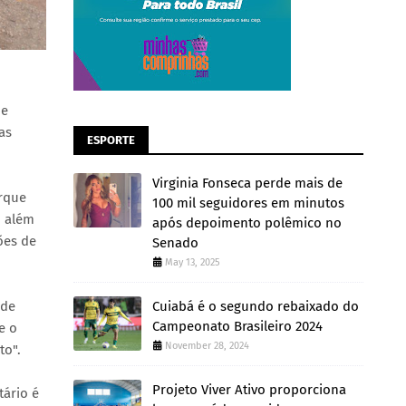
 e
as
ESPORTE
Virginia Fonseca perde mais de
orque
100 mil seguidores em minutos
, além
após depoimento polêmico no
ões de
Senado
May 13, 2025
Cuiabá é o segundo rebaixado do
 de
Campeonato Brasileiro 2024
e o
November 28, 2024
to".
Projeto Viver Ativo proporciona
tário é