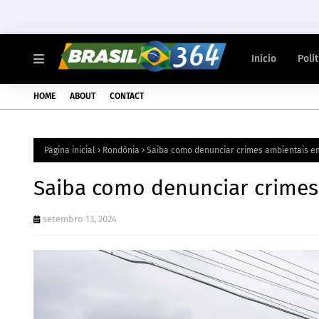
Início
Polí
HOME
ABOUT
CONTACT
Página inicial
Rondônia
Saiba como denunciar crimes ambientais e
Saiba como denunciar crimes
setembro 13, 2024