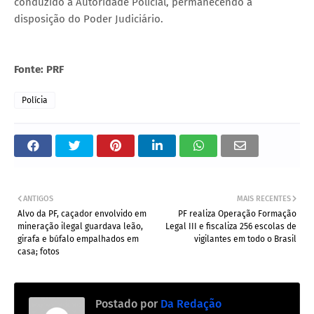
conduzido à Autoridade Policial, permanecendo à
disposição do Poder Judiciário.
Fonte: PRF
Polícia
ANTIGOS
MAIS RECENTES
Alvo da PF, caçador envolvido em
PF realiza Operação Formação
mineração ilegal guardava leão,
Legal III e fiscaliza 256 escolas de
girafa e búfalo empalhados em
vigilantes em todo o Brasil
casa; fotos
Postado por
Da Redação