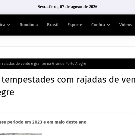
Sexta-feira, 07 de agosto de 2026
tica
Rondônia
Brasil
Esporte
Confira
Vídeos
m rajadas de vento e granizo na Grande Porto Alegre
ra tempestades com rajadas de ve
egre
esse período em 2023 e em maio deste ano