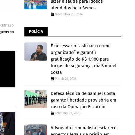
lazer e saúde para idosos
atendidos pela Semes
November 28, 2024
ECENTES
POLÍCIA
o governo
É necessário “asfixiar o crime
organizado” e garantir
gratificação de R$ 1.980 para
forças de segurança, diz Samuel
Costa
March 20, 2026
Defesa técnica de Samuel Costa
garante liberdade provisória em
caso da Operação Escárnio
February 03, 2026
Advogado criminalista esclarece
aspectos legais da prisão em