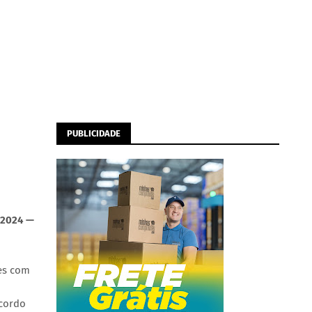
PUBLICIDADE
 2024 —
des com
acordo