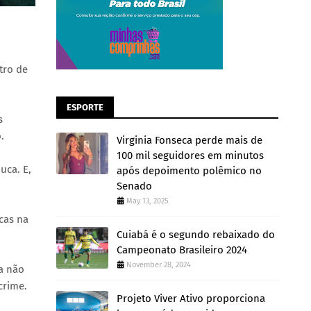
tro de
ESPORTE
s
.
Virginia Fonseca perde mais de
100 mil seguidores em minutos
uca. E,
após depoimento polêmico no
Senado
May 13, 2025
cas na
Cuiabá é o segundo rebaixado do
Campeonato Brasileiro 2024
November 28, 2024
ha não
crime.
Projeto Viver Ativo proporciona