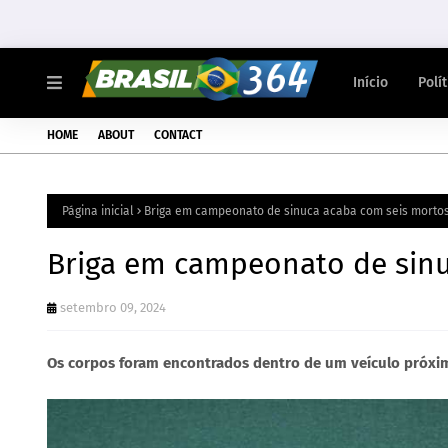
Início
Polí
HOME
ABOUT
CONTACT
Página inicial
Briga em campeonato de sinuca acaba com seis mortos 
Briga em campeonato de sinu
setembro 09, 2024
Os corpos foram encontrados dentro de um veículo próxim