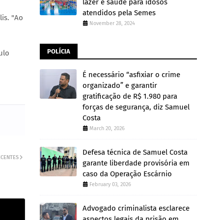
lazer e saúde para idosos
atendidos pela Semes
is. "Ao
November 28, 2024
POLÍCIA
ulo
É necessário “asfixiar o crime
organizado” e garantir
gratificação de R$ 1.980 para
forças de segurança, diz Samuel
Costa
March 20, 2026
Defesa técnica de Samuel Costa
ECENTES
garante liberdade provisória em
caso da Operação Escárnio
February 03, 2026
Advogado criminalista esclarece
aspectos legais da prisão em