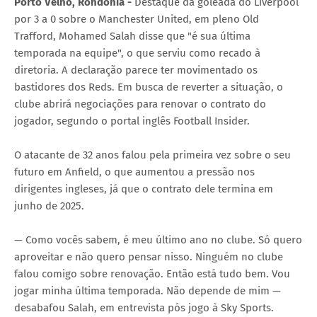
Porto Velho, Rondônia -
Destaque da goleada do Liverpool
por 3 a 0 sobre o Manchester United, em pleno Old
Trafford, Mohamed Salah disse que "é sua última
temporada na equipe", o que serviu como recado à
diretoria. A declaração parece ter movimentado os
bastidores dos Reds. Em busca de reverter a situação, o
clube abrirá negociações para renovar o contrato do
jogador, segundo o portal inglês Football Insider.
O atacante de 32 anos falou pela primeira vez sobre o seu
futuro em Anfield, o que aumentou a pressão nos
dirigentes ingleses, já que o contrato dele termina em
junho de 2025.
— Como vocês sabem, é meu último ano no clube. Só quero
aproveitar e não quero pensar nisso. Ninguém no clube
falou comigo sobre renovação. Então está tudo bem. Vou
jogar minha última temporada. Não depende de mim —
desabafou Salah, em entrevista pós jogo à Sky Sports.