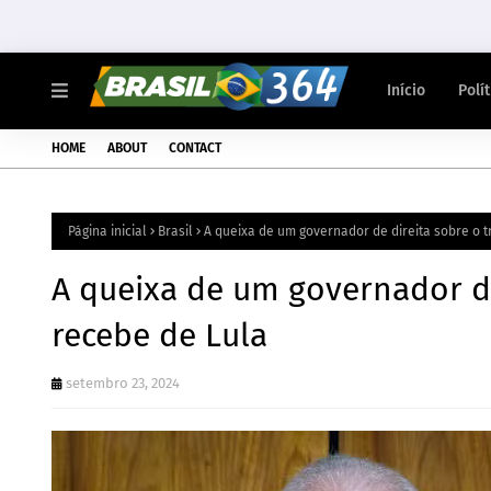
Início
Polí
HOME
ABOUT
CONTACT
Página inicial
Brasil
A queixa de um governador de direita sobre o 
A queixa de um governador d
recebe de Lula
setembro 23, 2024