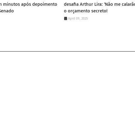
m minutos após depoimento
desafia Arthur Lira: ‘Não me calar
Senado
o orçamento secreto!
April 09, 2025