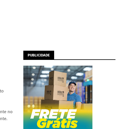
PUBLICIDADE
to
ente no
nte.