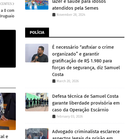
lazer e saúde para idosos
ECENTES
atendidos pela Semes
5 a 0 com
November 28, 2024
Uruguaio
POLÍCIA
É necessário “asfixiar o crime
organizado” e garantir
gratificação de R$ 1.980 para
forças de segurança, diz Samuel
Costa
March 20, 2026
Defesa técnica de Samuel Costa
garante liberdade provisória em
caso da Operação Escárnio
February 03, 2026
Advogado criminalista esclarece
al e
aspectos legais da prisão em