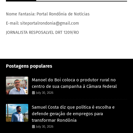
Nome Fantasia: Portal Rondônia de Notícias
E-mail: siteportalrondonia@gmail.com
JORNALISTA RESPOSALVEL DRT 1209/RO
Postagens populares
Manoel do Boi coloca o produtor rural no
centro de sua campanha à Câmara Federal
July 30, 2026
Samuel Costa diz que política é escolha e
defende geração de empregos para
transformar Rondônia
July 30, 2026