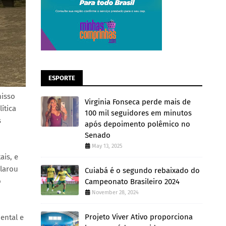
ESPORTE
misso
Virginia Fonseca perde mais de
ítica
100 mil seguidores em minutos
s
após depoimento polêmico no
Senado
May 13, 2025
ais, e
clarou
Cuiabá é o segundo rebaixado do
o
Campeonato Brasileiro 2024
November 28, 2024
Projeto Viver Ativo proporciona
ental e