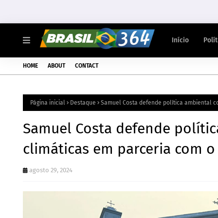
Início
Polí
HOME
ABOUT
CONTACT
Página inicial
Destaque
Samuel Costa defende política ambiental 
Samuel Costa defende políti
climáticas em parceria com o
agosto 29, 2024