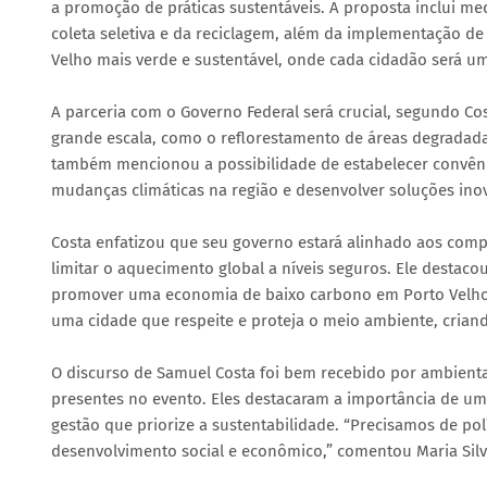
a promoção de práticas sustentáveis. A proposta inclui me
coleta seletiva e da reciclagem, além da implementação d
Velho mais verde e sustentável, onde cada cidadão será u
A parceria com o Governo Federal será crucial, segundo Co
grande escala, como o reflorestamento de áreas degradada
também mencionou a possibilidade de estabelecer convêni
mudanças climáticas na região e desenvolver soluções ino
Costa enfatizou que seu governo estará alinhado aos compr
limitar o aquecimento global a níveis seguros. Ele destaco
promover uma economia de baixo carbono em Porto Velho.
uma cidade que respeite e proteja o meio ambiente, criand
O discurso de Samuel Costa foi bem recebido por ambiental
presentes no evento. Eles destacaram a importância de u
gestão que priorize a sustentabilidade. “Precisamos de po
desenvolvimento social e econômico,” comentou Maria Silva