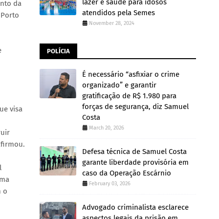
lazer e saúde para idosos
ento da
atendidos pela Semes
 Porto
November 28, 2024
e
POLÍCIA
É necessário “asfixiar o crime
organizado” e garantir
gratificação de R$ 1.980 para
forças de segurança, diz Samuel
ue visa
Costa
March 20, 2026
uir
afirmou.
Defesa técnica de Samuel Costa
garante liberdade provisória em
l
caso da Operação Escárnio
uma
February 03, 2026
m o
Advogado criminalista esclarece
aspectos legais da prisão em