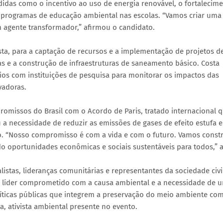
didas como o incentivo ao uso de energia renovável, o fortalecim
e programas de educação ambiental nas escolas. “Vamos criar uma
m agente transformador,” afirmou o candidato.
sta, para a captação de recursos e a implementação de projetos d
s e a construção de infraestruturas de saneamento básico. Costa
os com instituições de pesquisa para monitorar os impactos das
vadoras.
omissos do Brasil com o Acordo de Paris, tratado internacional q
u a necessidade de reduzir as emissões de gases de efeito estufa e
 “Nosso compromisso é com a vida e com o futuro. Vamos constr
o oportunidades econômicas e sociais sustentáveis para todos,” 
istas, lideranças comunitárias e representantes da sociedade civi
m líder comprometido com a causa ambiental e a necessidade de 
líticas públicas que integrem a preservação do meio ambiente co
, ativista ambiental presente no evento.