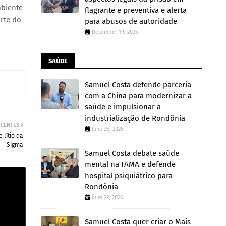
mbiente
flagrante e preventiva e alerta
rte do
para abusos de autoridade
December 19, 2025
SAÚDE
Samuel Costa defende parceria
com a China para modernizar a
saúde e impulsionar a
industrialização de Rondônia
ECENTES
June 26, 2026
 lítio da
Sigma
Samuel Costa debate saúde
mental na FAMA e defende
hospital psiquiátrico para
Rondônia
June 23, 2026
Samuel Costa quer criar o Mais