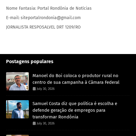
Nome Fantasia: Portal Rondônia de Notícias
E-mail: siteportalrondonia@gmail.com
JORNALISTA RESPOSALVEL DRT 1209/RO
Postagens populares
Manoel do Boi coloca o produtor rural no
centro de sua campanha à Câmara Federal
July 30, 2026
Samuel Costa diz que política é escolha e
defende geração de empregos para
transformar Rondônia
July 30, 2026