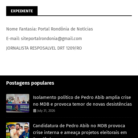
EXPEDIENTE
Nome Fantasia: Portal Rondônia de Notícias
E-mail: siteportalrondonia@gmail.com
JORNALISTA RESPOSALVEL DRT 1209/RO
Postagens populares
Isolamento político de Pedro Abib amplia crise
no MDB e provoca temor de novas desistências
July 31, 2026
Candidatura de Pedro Abib no MDB provoca
crise interna e ameaça projetos eleitorais em