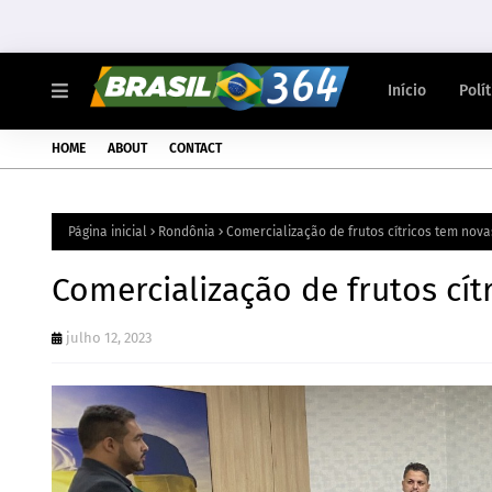
Início
Polí
HOME
ABOUT
CONTACT
Página inicial
Rondônia
Comercialização de frutos cítricos tem nov
Comercialização de frutos cí
julho 12, 2023