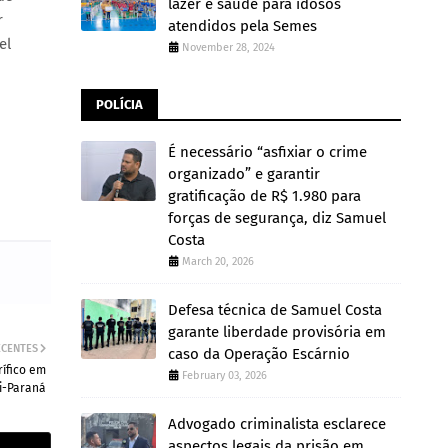
lazer e saúde para idosos
r
atendidos pela Semes
el
November 28, 2024
POLÍCIA
É necessário “asfixiar o crime
organizado” e garantir
gratificação de R$ 1.980 para
forças de segurança, diz Samuel
Costa
March 20, 2026
Defesa técnica de Samuel Costa
garante liberdade provisória em
ECENTES
caso da Operação Escárnio
rífico em
February 03, 2026
Ji-Paraná
Advogado criminalista esclarece
aspectos legais da prisão em