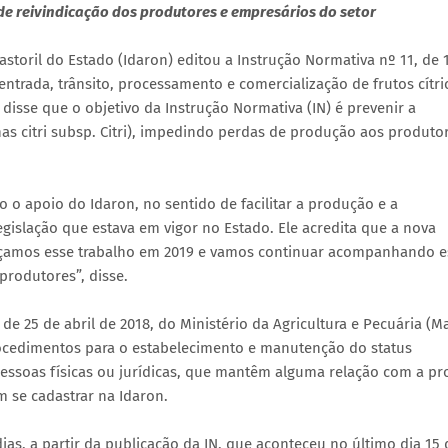
de reivindicação dos produtores e empresários do setor
astoril do Estado (Idaron) editou a Instrução Normativa nº 11, de 
entrada, trânsito, processamento e comercialização de frutos cítr
disse que o objetivo da Instrução Normativa (IN) é prevenir a
as citri subsp. Citri), impedindo perdas de produção aos produto
 o apoio do Idaron, no sentido de facilitar a produção e a
legislação que estava em vigor no Estado. Ele acredita que a nova
meçamos esse trabalho em 2019 e vamos continuar acompanhando e
produtores”, disse.
 25 de abril de 2018, do Ministério da Agricultura e Pecuária (M
 procedimentos para o estabelecimento e manutenção do status
a, pessoas físicas ou jurídicas, que mantêm alguma relação com a p
m se cadastrar na Idaron.
as, a partir da publicação da IN, que aconteceu no último dia 15 