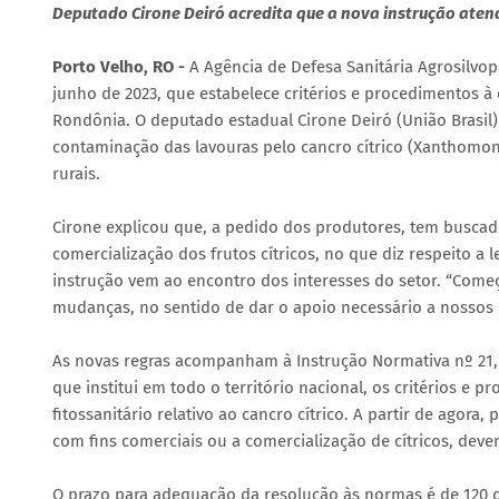
Deputado Cirone Deiró acredita que a nova instrução aten
Porto Velho, RO -
A Agência de Defesa Sanitária Agrosilvop
junho de 2023, que estabelece critérios e procedimentos à 
Rondônia. O deputado estadual Cirone Deiró (União Brasil) 
contaminação das lavouras pelo cancro cítrico (Xanthomon
rurais.
Cirone explicou que, a pedido dos produtores, tem buscado
comercialização dos frutos cítricos, no que diz respeito a 
instrução vem ao encontro dos interesses do setor. “Co
mudanças, no sentido de dar o apoio necessário a nossos 
As novas regras acompanham à Instrução Normativa nº 21, de
que institui em todo o território nacional, os critérios e
fitossanitário relativo ao cancro cítrico. A partir de agor
com fins comerciais ou a comercialização de cítricos, deve
O prazo para adequação da resolução às normas é de 120 di