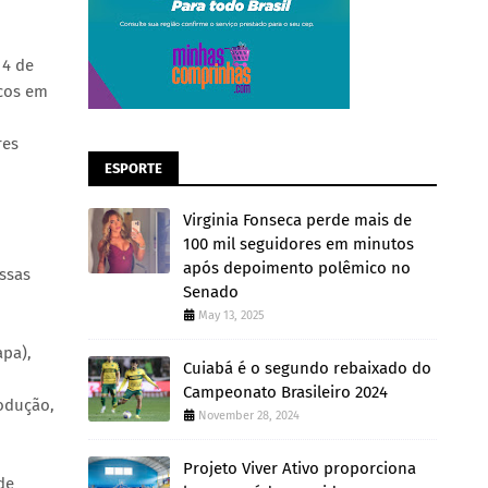
14 de
icos em
res
ESPORTE
Virginia Fonseca perde mais de
100 mil seguidores em minutos
após depoimento polêmico no
ssas
Senado
May 13, 2025
apa),
Cuiabá é o segundo rebaixado do
Campeonato Brasileiro 2024
rodução,
November 28, 2024
Projeto Viver Ativo proporciona
de